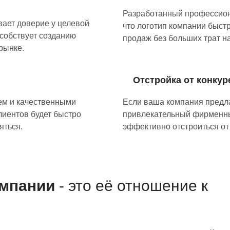
Разработанный профессион
ает доверие у целевой
что логотип компании быстр
особствует созданию
продаж без больших трат н
рынке.
Отстройка от конкур
ем и качественными
Если ваша компания предла
лиентов будет быстро
привлекательный фирменны
яться.
эффективно отстроиться от
мпании
- это её отношение к