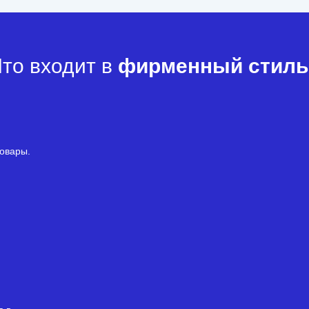
то входит в
фирменный стиль
товары.
я