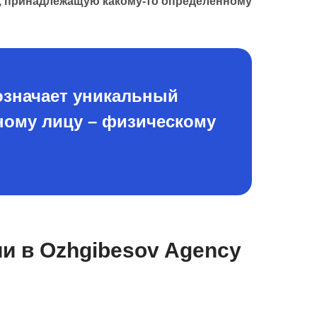
у, принадлежащую какому-то определенному
означает уникальный
ному лицу – физическому
и в Ozhgibesov Agency