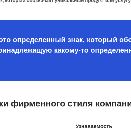
, который обозначает уникальный продукт или услуг
то определенный знак, который об
 принадлежащую какому-то определен
ки фирменного стиля компани
Узнаваемость