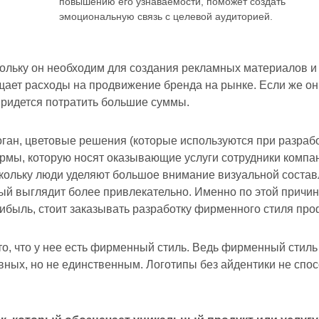
повышению его узнаваемости, поможет создать
эмоциональную связь с целевой аудиторией.
ольку он необходим для создания рекламных материалов и р
ащает расходы на продвижение бренда на рынке. Если же о
придется потратить большие суммы.
логан, цветовые решения (которые используются при разраб
рмы, которую носят оказывающие услуги сотрудники компа
скольку люди уделяют большое внимание визуальной состав
орый выглядит более привлекательно. Именно по этой причи
рибыль, стоит заказывать разработку фирменного стиля пр
то, что у нее есть фирменный стиль. Ведь фирменный стиль
вных, но не единственным. Логотипы без айдентики не спо