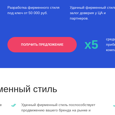
Разработка фирменного стиля
Удачный фирменный стил
под ключ от 50 000 руб.
залог доверия у ЦА и
партнеров.
сред
x5
приб
ПОЛУЧИТЬ ПРЕДЛОЖЕНИЕ
комп
енный стиль
е
Удачный фирменный стиль поспособствует
продвижению вашего бренда на рынке и