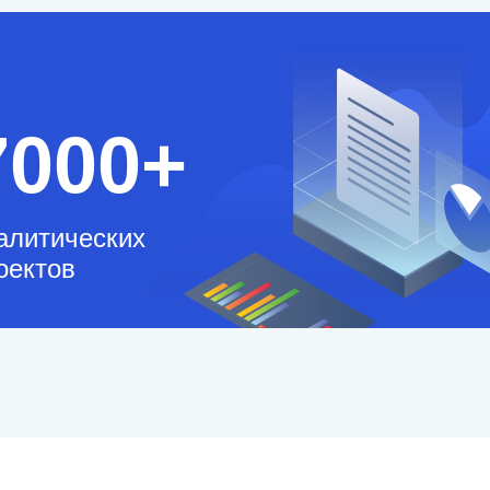
7000+
алитических
оектов