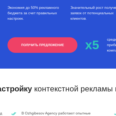
Экономия до 50% рекламного
Значительный рост получ
бюджета за счет правильных
заявок от потенциальных
настроек.
клиентов.
сред
x5
приб
ПОЛУЧИТЬ ПРЕДЛОЖЕНИЕ
комп
астройку
контекстной рекламы 
ад
В Ozhgibesov Agency работают опытные