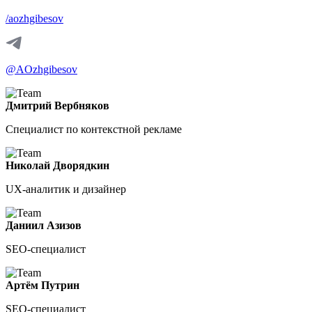
/aozhgibesov
@AOzhgibesov
Дмитрий Вербняков
Специалист по контекстной рекламе
Николай Дворядкин
UX-аналитик и дизайнер
Даниил Азизов
SEO-специалист
Артём Путрин
SEO-специалист