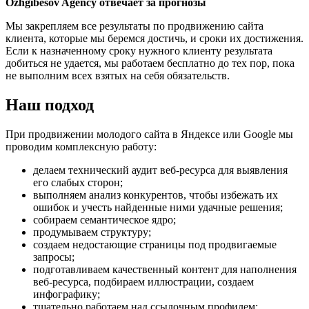
Ozhgibesov Agency о
твечае
т за прогноз
ы
Мы закрепляем все результаты по продвижению сайта
клиента, которые мы беремся достичь, и сроки их достижения.
Если к назначенному сроку нужного клиенту результата
добиться не удается, мы работаем бесплатно до тех пор, пока
не выполним всех взятых на себя обязательств.
Наш подход
При продвижении молодого сайта в Яндексе или Google мы
проводим комплексную работу:
делаем технический аудит веб-ресурса для выявления
его слабых сторон;
выполняем анализ конкурентов, чтобы избежать их
ошибок и учесть найденные ними удачные решения;
собираем семантическое ядро;
продумываем структуру;
создаем недостающие страницы под продвигаемые
запросы;
подготавливаем качественный контент для наполнения
веб-ресурса, подбираем иллюстрации, создаем
инфографику;
тщательно работаем над ссылочным профилем;