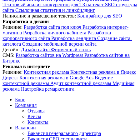
Текстовый анализ конкурентов для ТЗ на текст
SEO структура
сайта
Ссылочная стратегия и линкбилдинг
Написание и размещение текстов:
Копирайтер для SEO
Разработка и дизайн
Решение:
Разработка сайта под ключ
Разработка интернет-
магазина
Разработка личного кабинета
Разработка
корпоративного сайта
Разработка лендинга
Создание сайта-
каталога
Создание мобильной версии сайта
Дизайн:
Дизайн сайта
Фирменный стиль
CMS:
Разработка сайтов на Wordpress
Разработка сайтов на
Битрикс
Реклама в интернете
Решение:
Контекстная реклама
Контекстная реклама в Яндекс
Директ
Контекстная реклама в Google Ads
Ведение
контекстной рекламы
Аудит контекстной рекламы
Медийная
реклама
Настройка ремаркетинга
Блог
Компания
Отзывы
Кейсы
Контакты
Вакансии
Вакансия генерального директора
Вакансия СЕО специалиста