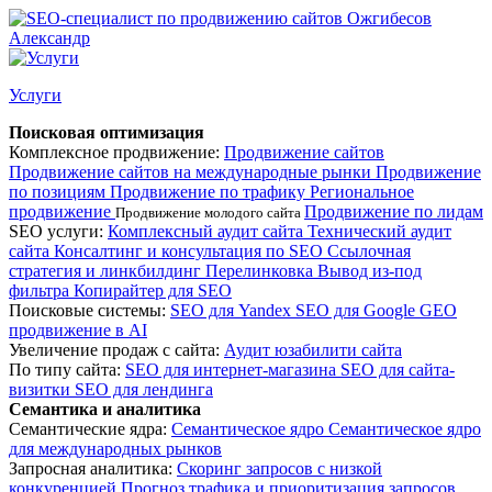
Услуги
Поисковая оптимизация
Комплексное продвижение:
Продвижение сайтов
Продвижение сайтов на международные рынки
Продвижение
по позициям
Продвижение по трафику
Региональное
продвижение
Продвижение по лидам
Продвижение молодого сайта
SEO услуги:
Комплексный аудит сайта
Технический аудит
сайта
Консалтинг и консультация по SEO
Ссылочная
стратегия и линкбилдинг
Перелинковка
Вывод из-под
фильтра
Копирайтер для SEO
Поисковые системы:
SEO для Yandex
SEO для Google
GEO
продвижение в AI
Увеличение продаж с сайта:
Аудит юзабилити сайта
По типу сайта:
SEO для интернет-магазина
SEO для сайта-
визитки
SEO для лендинга
Семантика и аналитика
Семантические ядра:
Семантическое ядро
Семантическое ядро
для международных рынков
Запросная аналитика:
Скоринг запросов с низкой
конкуренцией
Прогноз трафика и приоритизация запросов