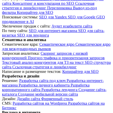
сайта
Консалтинг и консультация по SEO
Ссылочная
стратегия и линкбилдинг
Перелинковка
Вывод из-под
фильтра
Копирайтер для SEO
Поисковые системы:
SEO для Yandex
SEO для Google
GEO
продвижение в AI
Увеличение продаж с сайта:
Аудит юзабилити сайта
По типу сайта:
SEO для интернет-магазина
SEO для сайта-
визитки
SEO для лендинга
Семантика и аналитика
Семантические ядра:
Семантическое ядро
Семантическое ядро
для международных рынков
Запросная аналитика:
Скоринг запросов с низкой
конкуренцией
Прогноз трафика и приоритизация запросов
Текстовый анализ конкурентов для ТЗ на текст
SEO структура
сайта
Ссылочная стратегия и линкбилдинг
Написание и размещение текстов:
Копирайтер для SEO
Разработка и дизайн
Решение:
Разработка сайта под ключ
Разработка интернет-
магазина
Разработка личного кабинета
Разработка
корпоративного сайта
Разработка лендинга
Создание сайта-
каталога
Создание мобильной версии сайта
Дизайн:
Дизайн сайта
Фирменный стиль
CMS:
Разработка сайтов на Wordpress
Разработка сайтов на
Битрикс
Реклама в интернете