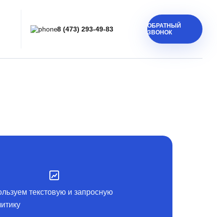
ОБРАТНЫЙ
8 (473) 293-49-83
ЗВОНОК
льзуем текстовую и запросную
итику