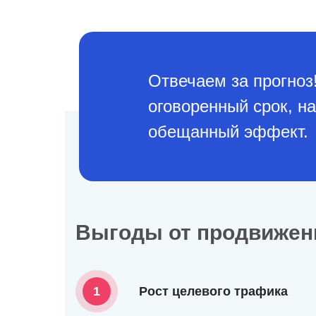
Отвечаем за прогноз!
оговоренный срок, н
обещанный эффект.
Выгоды от продвижени
1
Рост целевого трафика