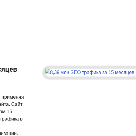
сяцев
, применяя
айта. Сайт
ам 15
 трафика в
изации.