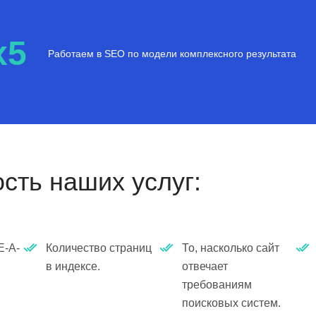
x5
Работаем в SEO по модели комплексного результата
ость наших услуг:
E-A-
Количество страниц
То, насколько сайт
.
в индексе.
отвечает
требованиям
поисковых систем.