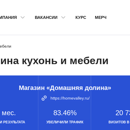
МПАНИЯ
ВАКАНСИИ
КУРС
МЕРЧ
мебели
ина кухонь и мебели
Магазин «Домашняя долина»
https://homevalley.ru/
 мес.
83.46%
20 7
И РЕЗУЛЬТАТА
УВЕЛИЧИЛИ ТРАФИК
ВИЗИТОВ В