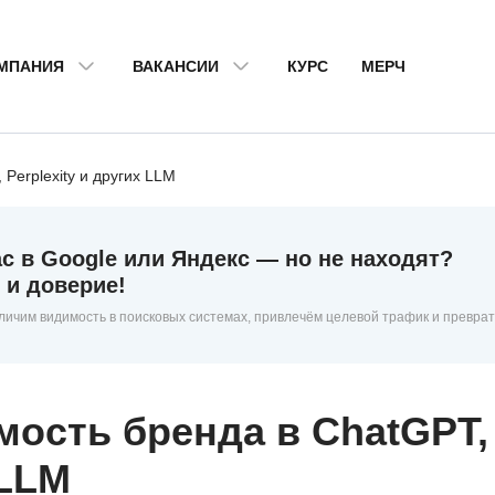
МПАНИЯ
ВАКАНСИИ
КУРС
МЕРЧ
Perplexity и других LLM
с в Google или Яндекс — но не находят?
 и доверие!
личим видимость в поисковых системах, привлечём целевой трафик и преврат
мость бренда в ChatGPT,
 LLM