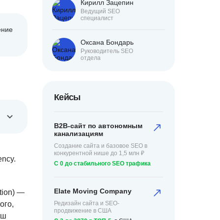
Кирилл Зацепин
Ведущий SEO
специалист
ение
Оксана Бондарь
Руководитель SEO
отдела
Кейсы
B2B-сайт по автономным
канализациям
Создание сайта и базовое SEO в
конкурентной нише до 1,5 млн ₽
ency.
С 0 до стабильного SEO трафика
Elate Moving Company
tion) —
ого,
Редизайн сайта и SEO-
продвижение в США
аш