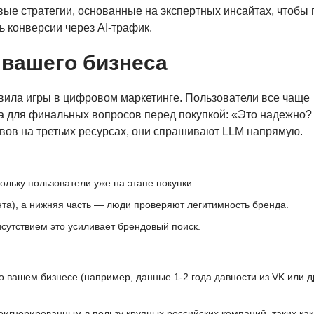
вые стратегии, основанные на экспертных инсайтах, чтобы
 конверсии через AI-трафик.
 вашего бизнеса
ила игры в цифровом маркетинге. Пользователи все чаще
 а для финальных вопросов перед покупкой: «Это надежно?
вов на третьих ресурсах, они спрашивают LLM напрямую.
льку пользователи уже на этапе покупки.
нта), а нижняя часть — люди проверяют легитимность бренда.
сутствием это усиливает брендовый поиск.
вашем бизнесе (например, данные 1-2 года давности из VK или д
оигнорированным в пользу крупных российских компаний, таких ка