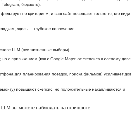
 Telegram, бюджете).
ильтрует по критериям, и ваш сайт посещают только те, кто видит
вкладкам, здесь — глубокое вовлечение.
снове LLM (все жизненные выборы).
но с привыканием (как с Google Maps: от скепсиса к слепому дов
ртфона для планирования поездок, поиска фильмов) усиливает до
ремонту) повышают скепсис, но положительные накапливаются и
LLM вы можете наблюдать на скриншоте: