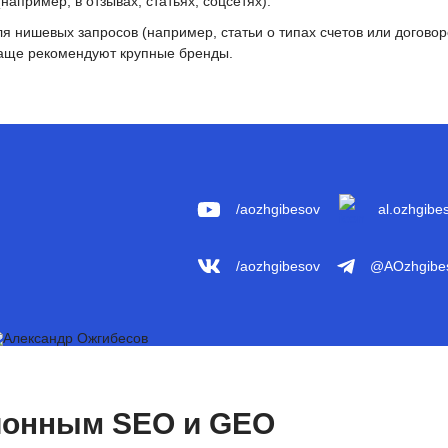
например, в отзывах, статьях, соцсетях).
я нишевых запросов (например, статьи о типах счетов или договор
чаще рекомендуют крупные бренды.
/aozhgibesov
al.ozhgibe
/aozhgibesov
@AOzhgibe
ионным SEO и GEO