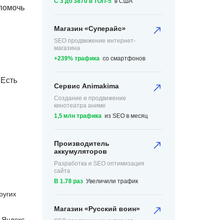
С 3 до 3870 в ТОП-5
в США
 помочь
Магазин «Суперайс»
SEO продвижение интернет-
магазина
+239% трафика
со смартфонов
 Есть
Сервис Animakima
Создание и продвижение
кинотеатра аниме
1,5 млн трафика
из SEO в месяц
Производитель
аккумуляторов
Разработка и SEO оптимизация
сайта
В 1.78 раз
Увеличили трафик
ругих
Магазин «Русский воин»
к Яндекс