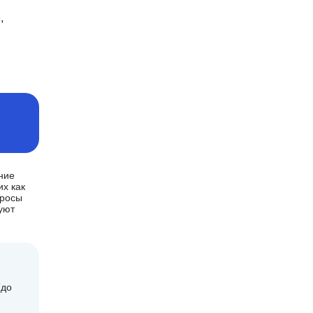
,
ние
х как
просы
уют
(до