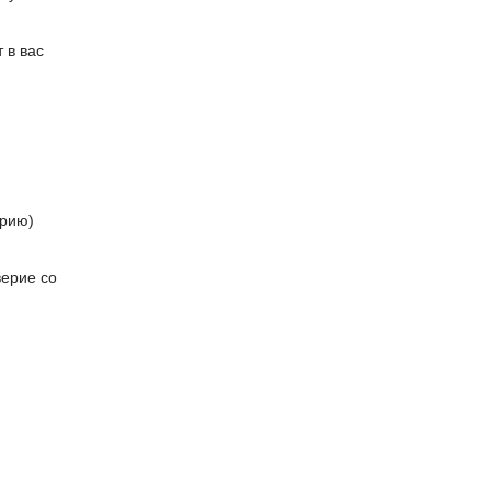
 в вас
ерию)
верие со