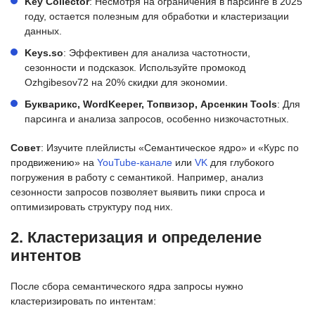
Key Collector
: Несмотря на ограничения в парсинге в 2025
году, остается полезным для обработки и кластеризации
данных.
Keys.so
: Эффективен для анализа частотности,
сезонности и подсказок. Используйте промокод
Ozhgibesov72 на 20% скидки для экономии.
Букварикс, WordKeeper, Топвизор, Арсенкин Tools
: Для
парсинга и анализа запросов, особенно низкочастотных.
Совет
: Изучите плейлисты «Семантическое ядро» и «Курс по
продвижению» на
YouTube-канале
или
VK
для глубокого
погружения в работу с семантикой. Например, анализ
сезонности запросов позволяет выявить пики спроса и
оптимизировать структуру под них.
2. Кластеризация и определение
интентов
После сбора семантического ядра запросы нужно
кластеризировать по интентам: