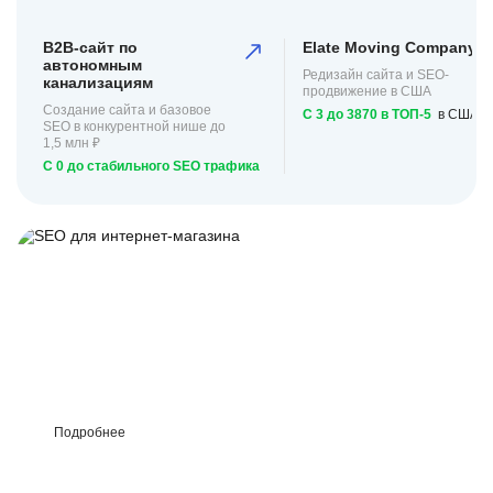
B2B-сайт по
Elate Moving Company
автономным
Редизайн сайта и SEO-
канализациям
продвижение в США
Создание сайта и базовое
С 3 до 3870 в ТОП-5
в США
SEO в конкурентной нише до
1,5 млн ₽
С 0 до стабильного SEO трафика
SEO для
интернет-
магазина
Гарантия KPI в
договоре, семантика —
десятки тысяч
запросов.
Подробнее