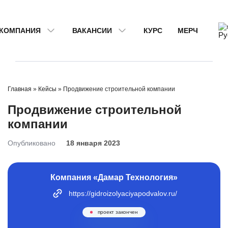
КОМПАНИЯ
ВАКАНСИИ
КУРС
МЕРЧ
Ру
Главная
»
Кейсы
»
Продвижение строительной компании
Продвижение строительной
компании
Опубликовано
18 января 2023
Компания «Дамар Технология»
https://gidroizolyaciyapodvalov.ru/
проект закончен