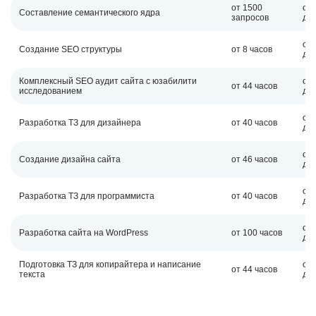
от 1500
от 
Составление семантического ядра
запросов
дн
от 
Создание SEO структуры
от 8 часов
дн
Комплексный SEO аудит сайта с юзабилити
от 
от 44 часов
исследованием
дн
от 
Разработка ТЗ для дизайнера
от 40 часов
дн
от 
Создание дизайна сайта
от 46 часов
дн
от 
Разработка ТЗ для программиста
от 40 часов
дн
от 
Разработка сайта на WordPress
от 100 часов
дн
Подготовка ТЗ для копирайтера и написание
от 
от 44 часов
текста
дн