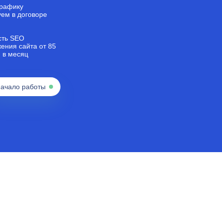
трафику
ем в договоре
сть SEO
ения сайта от 85
. в месяц
ачало работы