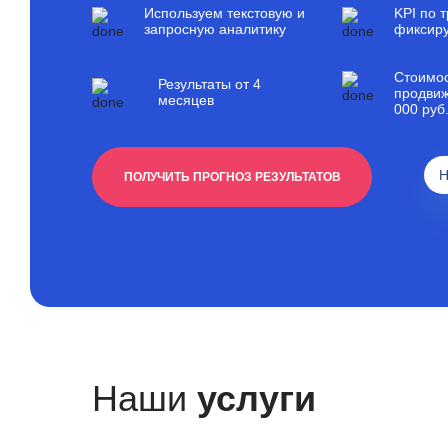
Используем текстовую и
KPI по 
запросную аналитику
фиксиру
Стоимо
Результаты от 4
продвиж
месяцев
000 руб
Н
ПОЛУЧИТЬ ПРОГНОЗ РЕЗУЛЬТАТОВ
Наши
услуги