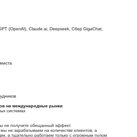
PT (OpenAI), Claude.ai, Deepseek, Сбер GigaChat,
ммиста
рудников
ов на международные рынки
вых системах
 вы не получите обещанный эффект.
о мы не зарабатываем на количестве клиентов, а
дик, а тщательно работаем только с огромным пулом