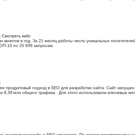
х
Смотреть кейс
 визитов в год. За 21 месяц работы число уникальных посетителе
ТОП-10 по 25 699 запросам.
с
яя продуктовый подход в SEO для разработки сайта. Сайт запущен
и 8,39 млн общего трафика . Для этого использовали ключевые м
g, внедрив редизайн и SEO-стратегию. По итогам продвижения к на