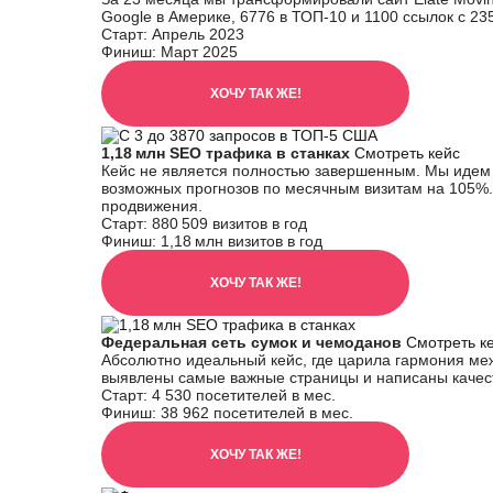
Google в Америке, 6776 в ТОП-10 и 1100 ссылок с 2
Старт:
Апрель 2023
Финиш:
Март 2025
ХОЧУ ТАК ЖЕ!
1,18 млн SEO трафика в станках
Смотреть кейс
Кейс не является полностью завершенным. Мы идем
возможных прогнозов по месячным визитам на 105%. 
продвижения.
Старт:
880 509 визитов в год
Финиш:
1,18 млн визитов в год
ХОЧУ ТАК ЖЕ!
Федеральная сеть сумок и чемоданов
Смотреть к
Абсолютно идеальный кейс, где царила гармония меж
выявлены самые важные страницы и написаны качест
Старт:
4 530 посетителей в мес.
Финиш:
38 962 посетителей в мес.
ХОЧУ ТАК ЖЕ!