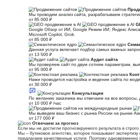
Прод
Мы проводим анализ сайта, разрабатываем стратеги
от
85 000 ₽
G
Google Обзор от ИИ, Google Режим ИИ, Яндекс Алиса
Microsoft Copilot, Grok.
от
85 000 ₽
Сема
Данная услуга включает подбор самых важных запро
от
13 500 ₽
Аудит сайта
Мы проверяем сайт по двум сотням параметрам, выя
от
95 000 ₽
Конт
Нами проводится настройка и ведение сайта по моде
от
30 000 ₽
Консультации
По желанию заказчика мы отвечаем на все вопросы,
от
10 000 ₽
/час
Мы выведем ваш бизнес с рынка России на рынки Аз
от
177 000 ₽
Отвечаем за прогноз
Если мы не достигли прогнозируемого результата в строг
Мы – бутиковое агентство, которое показывает экспертизу
предлагаем качественные услуги. Поэтому одновременно 