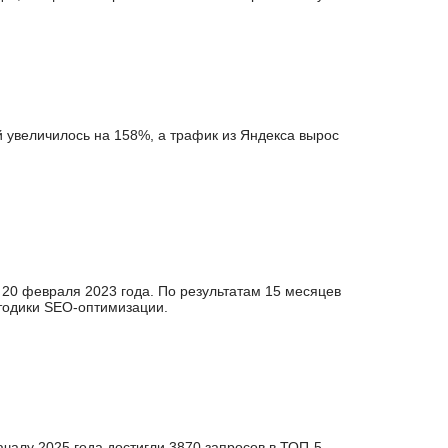
й увеличилось на 158%, а трафик из Яндекса вырос
 20 февраля 2023 года. По результатам 15 месяцев
етодики SEO-оптимизации.
чалу 2025 года достигли 3870 запросов в ТОП-5