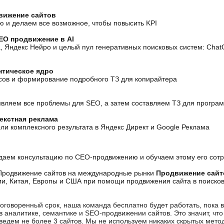
вижение сайтов
ю и делаем все возможное, чтобы повысить KPI
EO продвижение в AI
, Яндекс Нейро и целый пул генеративных поисковых систем: ChatG
нтическое ядро
сов и формирование подробного ТЗ для копирайтера
вляем все проблемы для SEO, а затем составляем ТЗ для програ
екстная реклама
ли комплексного результата в Яндекс Директ и Google Реклама
 даем консультацию по СЕО-продвижению и обучаем этому его сот
Продвижение сайт
ии, Китая, Европы и США при помощи продвижения сайта в поиско
о оговоренный срок, наша команда бесплатно будет работать, пока
 в аналитике, семантике и SEO-продвижении сайтов. Это значит, чт
ведем не более 3 сайтов. Мы не используем никаких скрытых мето