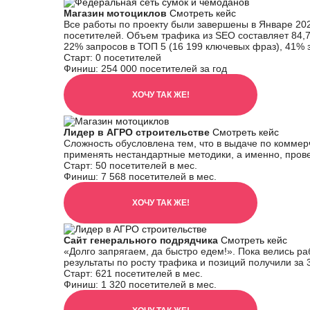
Магазин мотоциклов
Смотреть кейс
Все работы по проекту были завершены в Январе 2022
посетителей. Объем трафика из SEO составляет 84,73
22% запросов в ТОП 5 (16 199 ключевых фраз), 41% 
Старт:
0 посетителей
Финиш:
254 000 посетителей за год
ХОЧУ ТАК ЖЕ!
Лидер в АГРО строительстве
Смотреть кейс
Сложность обусловлена тем, что в выдаче по комме
применять нестандартные методики, а именно, провед
Старт:
50 посетителей в мес.
Финиш:
7 568 посетителей в мес.
ХОЧУ ТАК ЖЕ!
Сайт генерального подрядчика
Смотреть кейс
«Долго запрягаем, да быстро едем!». Пока велись р
результаты по росту трафика и позиций получили за 
Старт:
621 посетителей в мес.
Финиш:
1 320 посетителей в мес.