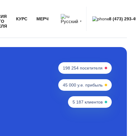
СИЯ
КУРС
МЕРЧ
8 (473) 293-4
Русский
ГО
▼
ЕЛЯ
198 254 посетителя
45 000 у.е. прибыль
5 187 клиентов